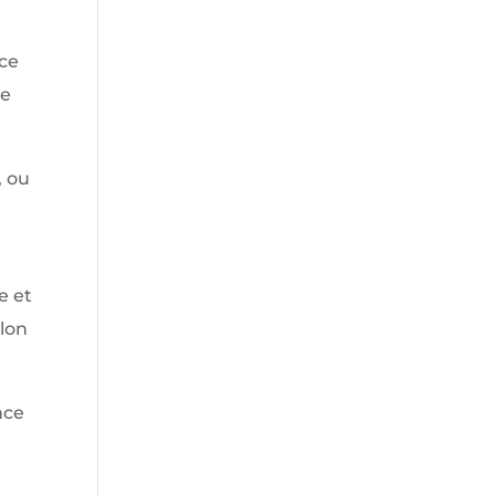
rce
re
, ou
e et
elon
nce